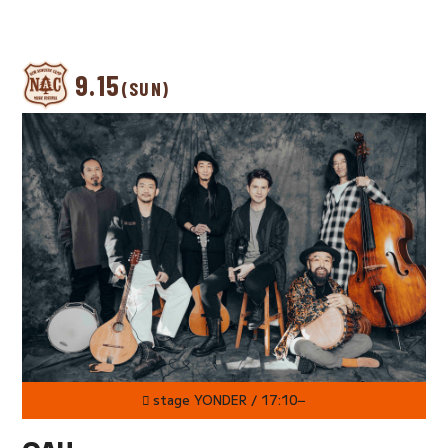
9.15
(SUN)
stage YONDER / 17:10−