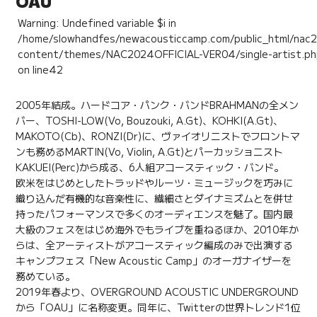
OAU
Warning
: Undefined variable $i in
/home/slowhandfes/newacousticcamp.com/public_html/nac
content/themes/NAC2024OFFICIAL-VER04/single-artist.p
on line
42
2005年結成。ハードコア・パンク・バンドBRAHMANの全メン
バー、TOSHI-LOW(Vo, Bouzouki, A.Gt)、KOHKI(A.Gt)、
MAKOTO(Cb)、RONZI(Dr)に、ヴァイオリニストでフロントマ
ンも務めるMARTIN(Vo, Violin, A.Gt)とパーカッショニスト
KAKUEI(Perc)から成る、6人組アコースティック・バンド。
欧米をはじめとしたトラッドやルーツ・ミュージックを巧みに
織り込んだ有機的な音楽性に、繊細さとダイナミズムとを併せ
持ったパフォーマンスで多くのオーディエンスを魅了。国内最
大級のフェスをはじめ海外でもライブを重ねるほか、2010年か
らは、全アーティストがアコースティック編成のみで出演する
キャンプフェス「New Acoustic Camp」のオーガナイザーを
務めている。
2019年春より、OVERGROUND ACOUSTIC UNDERGROUND
から「OAU」に名称変更。同年に、Twitterの世界トレンド1位