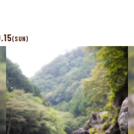
9.15
(SUN)