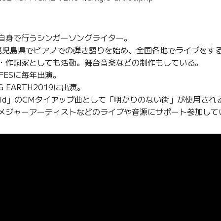
自身で行うシンガーソングライター。
に鹿児島県でピアノでの弾き語りを始め、全国各地でライブをす
・作詞家としても活動。舞台音楽などの制作もしている。
N FESに毎年出演。
G EARTH2019に出演。
-D01d」のCMタイアップ曲として「明かりのない街」が使用され
メジャーアーティストなどのライブや音源にサポート参加して