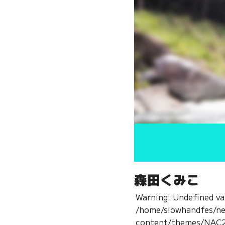
森田くみこ
Warning
: Undefined va
/home/slowhandfes/n
content/themes/NAC2