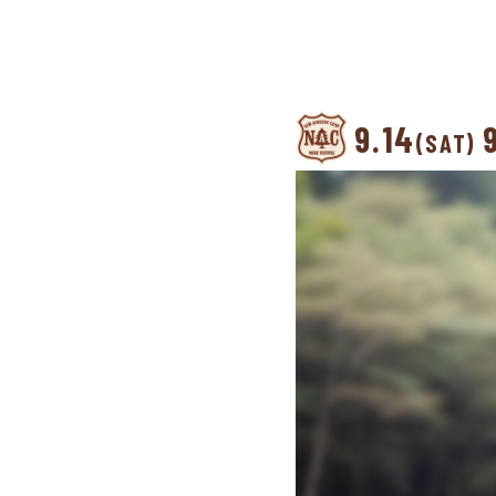
9.14
(SAT)