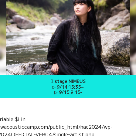
stage NIMBUS
▷ 9/14 15:35−
▷ 9/15 9:15-
riable $i in
ewacousticcamp.com/public_html/nac2024/wp-
024OFFICIAL-VER04/single-artist.php