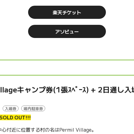
楽天チケット
アソビュー
 Villageキャンプ券(1張ｽﾍﾟｰｽ) + 2日通
入場券
場内駐車券
SOLD OUT!!!
付近に位置する村の名はPermil Village。