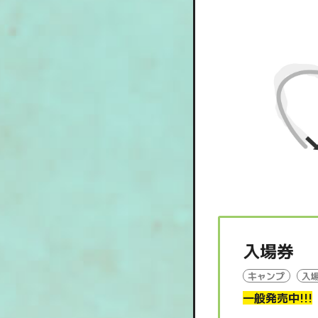
入場券
キャンプ
入
一般発売中!!!