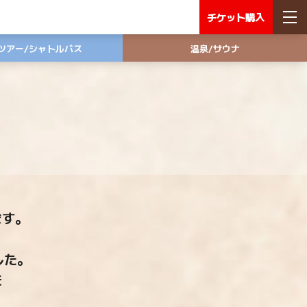
チケット
購入
ツアー/
シャトルバス
温泉/
サウナ
ます。
した。
を