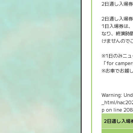
2日通し入場
2日通し入場券
1日入場券は、
なり、終演時間
けませんので
※1日のみニ
「for ca
※お車でお越
Warning
: Und
_html/nac20
p
on line
208
2日通し入場券