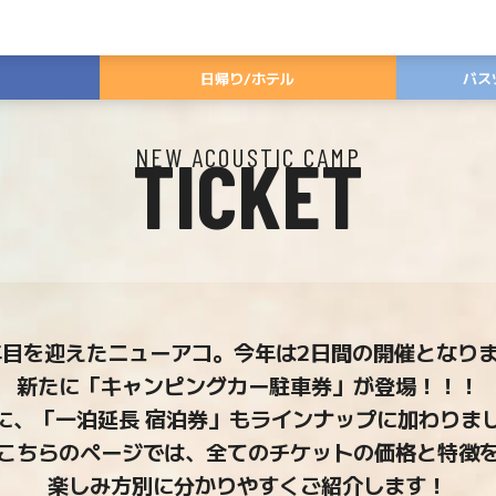
日帰り/
ホテル
バス
TICKET
NEW ACOUSTIC CAMP
年目を迎えたニューアコ。今年は2日間の開催となり
新たに「キャンピングカー駐車券」が登場！！！
に、「一泊延長 宿泊券」もラインナップに加わりま
こちらのページでは、全てのチケットの価格と特徴
楽しみ方別に分かりやすくご紹介します！