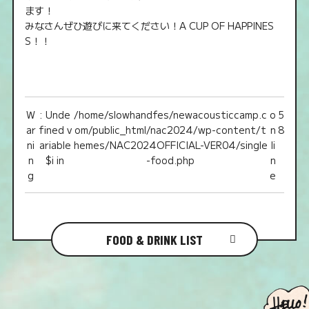
ます！
みなさんぜひ遊びに来てください！A CUP OF HAPPINES
S！！
W
: Unde
/home/slowhandfes/newacousticcamp.c
o
5
ar
fined v
om/public_html/nac2024/wp-content/t
n
8
ni
ariable
hemes/NAC2024OFFICIAL-VER04/single
li
n
$i in
-food.php
n
g
e
FOOD & DRINK LIST