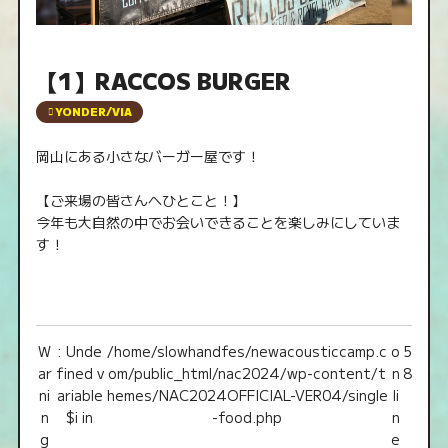
【1】RACCOS BURGER
YONDER/VIA
岡山にある小さなバーガー屋です！
【ご来場の皆さんへひとこと！】
今年も大自然の中でお会いできることを楽しみにしていま
す！
W
: Unde
/home/slowhandfes/newacousticcamp.c
o
5
ar
fined v
om/public_html/nac2024/wp-content/t
n
8
ni
ariable
hemes/NAC2024OFFICIAL-VER04/single
li
n
$i in
-food.php
n
g
e