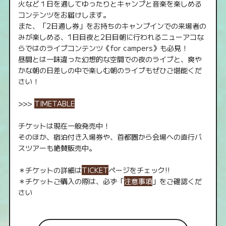
火など１日を通してゆったりとキャンプと音楽を楽しめる
コンテンツをお届けします。
また、「2日通し券」をお持ちのキャンプインでの来場者の
みが楽しめる、1日目夜と2日目朝に行われるニューアコな
らではのライブコンテンツ《for campers》も必見！
昼間とは一味違った幻想的な空間での夜のライブと、爽や
かな朝の日差しの中で楽しむ朝のライブもぜひご堪能くだ
さい！
>>>
TIMETABLE
チケットは現在一般発売中！
そのほか、宿泊付き入場券や、首都圏から会場への直行バ
スツアーも絶賛販売中。
＊チケットの詳細は
TICKET
ページをチェック!!
＊チケットご購入の際は、必ず「
注意事項
」をご確認くだ
さい