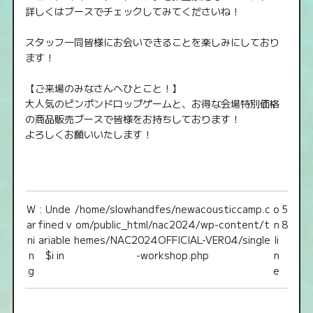
詳しくはブースでチェックしてみてくださいね！
スタッフ一同皆様にお会いできることを楽しみにしており
ます！
【ご来場のみなさんへひとこと！】
大人気のピンポンドロップゲームと、お得な会場特別価格
の商品販売ブースで皆様をお持ちしております！
よろしくお願いいたします！
W
: Unde
/home/slowhandfes/newacousticcamp.c
o
5
ar
fined v
om/public_html/nac2024/wp-content/t
n
8
ni
ariable
hemes/NAC2024OFFICIAL-VER04/single
li
n
$i in
-workshop.php
n
g
e